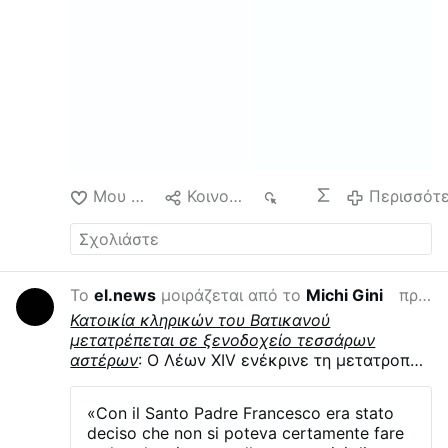
Μου αρέσει
Κοινοποίηση
263
Περισσότ
Το
el.news
μοιράζεται από το
Michi Gini
προηγούμενη εβδομάδα
Κατοικία κληρικών του Βατικανού
μετατρέπεται σε ξενοδοχείο τεσσάρων
αστέρων
: Ο Λέων XIV ενέκρινε τη μετατροπή
της «Domus Internationalis Paulus VI» στη
Ρώμη από κατοικία κληρικών σε ξενοδοχείο
«Con il Santo Padre Francesco era stato
τεσσάρων αστέρων. Αυτό επιβεβαιώνεται για
deciso che non si poteva certamente fare
πρώτη φορά στην οικονομική έκθεση της