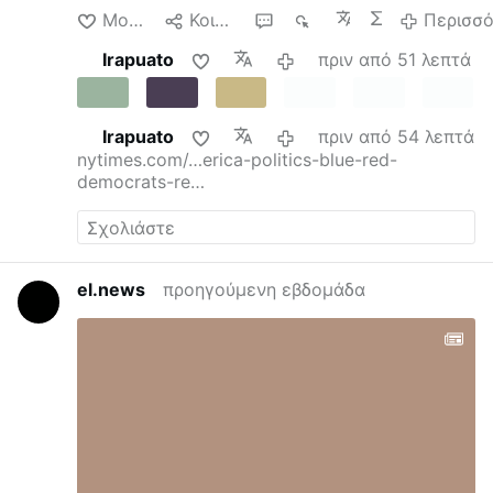
foundations of our republic.’”
Days after …
Μου αρέσει
Κοινοποίηση
2
30
Περισσ
Περισσότερα
Irapuato
πριν από 51 λεπτά
Irapuato
πριν από 54 λεπτά
nytimes.com/…erica-politics-blue-red-
democrats-re…
el.news
προηγούμενη εβδομάδα