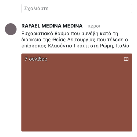
to keep it clean here, but people have no
respect for our nature!" — mayors of
Blankenberge & Ostend
Well, these are the
people that you have welcomed ...
Deal with
RAFAEL MEDINA MEDINA
πέρσι
it...
Join us
| @MyLordBebo
Ευχαριστιακό θαύμα που συνέβη κατά τη
διάρκεια της Θείας Λειτουργίας που τέλεσε ο
επίσκοπος Κλαούντιο Γκάττι στη Ρώμη, Ιταλία
7 σελίδες