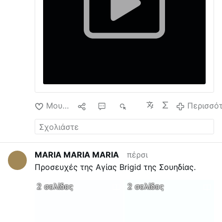
Μου αρέσει
10
42
9 χιλ.
Περισσό
MARIA MARIA MARIA
πέρσι
Προσευχές της Αγίας Brigid της Σουηδίας.
2 σελίδες
2 σελίδες