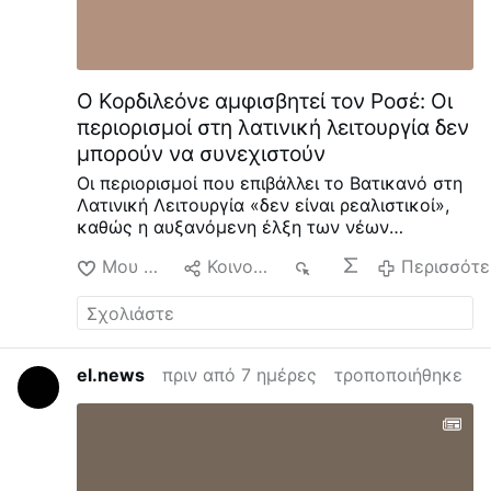
Ο Κορδιλεόνε αμφισβητεί τον Ροσέ: Οι
περιορισμοί στη λατινική λειτουργία δεν
μπορούν να συνεχιστούν
Οι περιορισμοί που επιβάλλει το Βατικανό στη
Λατινική Λειτουργία «δεν είναι ρεαλιστικοί»,
καθώς η αυξανόμενη έλξη των νέων
Καθολικών προς τη λειτουργική παράδοση της
Μου αρέσει
Κοινοποίηση
10
Περισσότε
Εκκλησίας είναι «αναπόφευκτη», δήλωσε ο
Αρχιεπίσκοπος του Σαν Φρανσίσκο Σαλβατόρε
Κορδιλεόνε, σε συνέντευξή του στον Ρέιμοντ
Αρόγιο στο EWTN.
«Αυτό είναι που
προσελκύει τους νέους και θα συνεχίσει να το
el.news
πριν από 7 ημέρες
τροποποιήθηκε
κάνει».
Σύμφωνα με τον Μονσινιόρ
Κορδιλεόνε, η δημοτικότητα της Λειτουργίας
στις νεότερες γενιές καθιστά δύσκολη τη
διατήρηση
του «Traditionis Custodes
»: «Για να
είμαι ειλικρινής, δεν νομίζω ότι είναι
ρεαλιστικό».
Και: «Κοιτάζουμε τη νεότερη