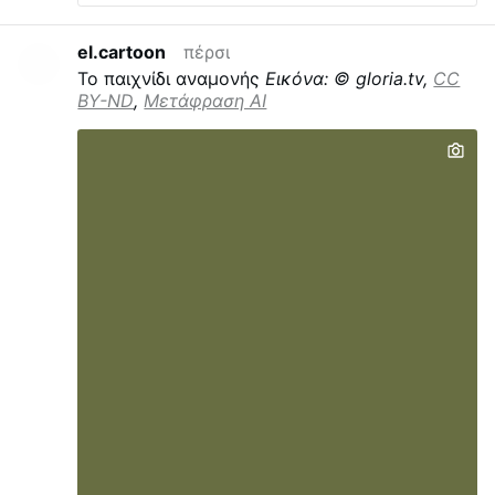
trasformazione della Domus Paolo VI, una
delle storiche residenze sacerdotali della
el.cartoon
πέρσι
Santa Sede, in una struttura alberghiera di
Το παιχνίδι αναμονής
Εικόνα: © gloria.tv,
CC
lusso. Le loro lettere non hanno cambiato
BY-ND
,
Μετάφραση AI
il corso degli eventi. A mettere il sigillo
definitivo sull'operazione è ora il bilancio
2025 dell'Apsa, l'Amministrazione del
Patrimonio della Sede Apostolica, che per
la prima volta certifica ufficialmente il via
libera al progetto. Tra gli interventi
strategici illustrati nel documento compare
infatti la riconversione della Domus
Internationalis Paulus VI, in via della
Scrofa, nel pieno centro storico di Roma. Il
bilancio parla esplicitamente di
«trasformazione in struttura alberghiera»,
precisando che sono state «ottenute le
approvazioni …