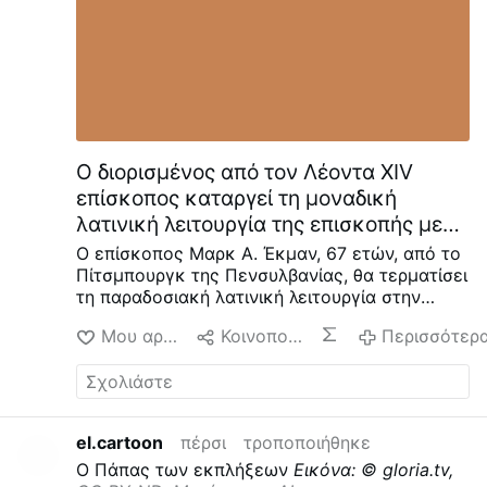
Ο διορισμένος από τον Λέοντα XIV
επίσκοπος καταργεί τη μοναδική
λατινική λειτουργία της επισκοπής μετά
από 20 χρόνια
Ο επίσκοπος Μαρκ Α. Έκμαν, 67 ετών, από το
Πίτσμπουργκ της Πενσυλβανίας, θα τερματίσει
τη παραδοσιακή λατινική λειτουργία στην
εκκλησία του Αγίου Τίτου στην Αλικίπα, μετά
Μου αρέσει
Κοινοποίηση
Περισσότερ
από σχεδόν 20 χρόνια.
Ο επίσκοπος Έκμαν
διορίστηκε βοηθός επίσκοπος του
Πίτσμπουργκ το 2021. Τον Ιούνιο του 2025, ο
Λέων XIV τον προήγαγε σε επίσκοπο του
Πίτσμπουργκ.
Σε επιστολή με ημερομηνία 7
el.cartoon
πέρσι
τροποποιήθηκε
Αυγούστου (βλ. παρακάτω), ο Μονσινιόρ
Ο Πάπας των εκπλήξεων
Εικόνα: © gloria.tv,
Έκμαν ανακοίνωσε ότι η τελευταία Λειτουργία