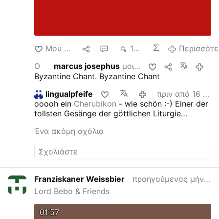
Μου αρέσει
1
2
10 χιλ.
Περισσότε
Ο
marcus josephus
μοιράζεται αυτό
πριν από
Byzantine Chant.
Byzantine Chant
lingualpfeife
πριν από 16 έτη
ooooh ein
Cherubikon
- wie schön :-) Einer der
tollsten Gesänge der göttlichen Liturgie
überhaupt !!!
Ένα ακόμη σχόλιο
Franziskaner Weissbier
προηγούμενος μήνας
Lord Bebo & Friends
01:57