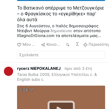
Το Βατικανό απέρριψε το Μετζουγκόριε
– ο Φραγκίσκος το «εγκρίθηκε» παρ’
όλα αυτά
Στις 6 Αυγούστου, ο Ιταλός δημοσιογράφος
Ντέιβιντ Μούργια
δημοσίευσε
στον ιστότοπο
IlSegnoDiGiona.com τα αποτελέσματα μιας
εμπιστευτικής διαβούλευσης που
Μου αρέσει
Κοινοποίηση
6
Περισσότε
πραγματοποιήθηκε το 2016 στο πλαίσιο της
Συνοδικής Επιτροπής για τη Διδασκαλία της
Πίστης, σχετικά με τις φερόμενες εμφανίσεις
στο Μετζουγκόριε.
Τα δύο τρίτα της
Συνοδικής Επιτροπής δήλωσαν ότι το
rycerz NIEPOKALANEJ
πριν από 3 έτη
Μετζουγκόριε ΔΕΝ ήταν υπερφυσικό
Taras Bulba 2009, Ελληνικοί Υπότιτλοι c. &
Σύμφωνα με τον Murgia, ζητήθηκε από 33
English subs c.
συμμετέχοντες να υποβάλουν γραπτές
απόψεις, ή «vota», σχετικά με το φαινόμενο
του Μετζουγκόριε.
Ο Murgia αναφέρει τα
2:08:17
ακόλουθα αποτελέσματα (17 Σεπτεμβρίου
2016):
21
συμμετέχοντες επέλεξαν το
«constat de non supernaturalitate» (μη
υπερφυσικής προέλευσης).
9
συμμετέχοντες